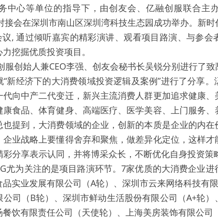
务中心等单位的指导下，由创友会、亿融创服联合主办的 
本对接会在深圳市南山区深圳湾科技生态园成功举办。新
会议, 通过倾听嘉宾的精彩演讲、观看项目路演、与参会
心力挖掘优质投资项目。
创服创始人兼CEO李强、创友会秘书长吴锐分别进行了
就“新经济下的大消费领域投资逻辑及案例”进行了分享。
一代向中产二代变迁，新兴主流消费人群更加追求健康、
健康食品、体育健身、高端医疗、医学美容、上门服务、
总也提到，大消费领域的企业，创新的本质是企业的内在
。企业战略上要懂得舍弃和聚焦，做差异化定位，这样才
的精彩分享表示认同，并将博采众长，不断优化自身投资策
TG尤为关注的是项目路演环节。7家优质的大消费企业
食品实业发展有限公司（A轮）、深圳市云来网络科技有限
限公司（B轮）、深圳市鲜动生活股份有限公司（A+轮）
餐饮有限责任公司（天使轮）、上海美房装饰有限公司（P