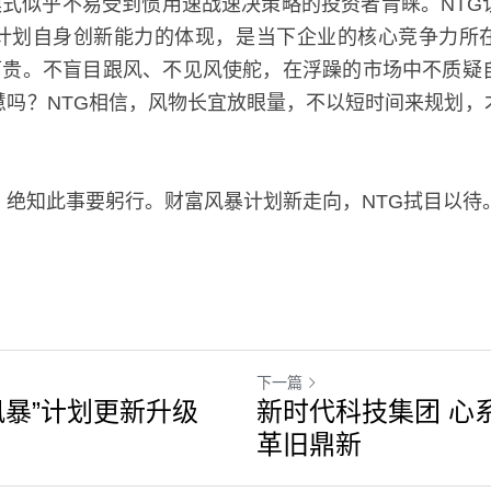
模式似乎不易受到惯用速战速决策略的投资者青睐。NT
计划自身创新能力的体现，是当下企业的核心竞争力所
能可贵。不盲目跟风、不见风使舵，在浮躁的市场中不质疑
慧吗？NTG相信，风物长宜放眼量，不以短时间来规划，
，绝知此事要躬行。财富风暴计划新走向，NTG拭目以待
下一篇
风暴”计划更新升级
新时代科技集团 心
革旧鼎新